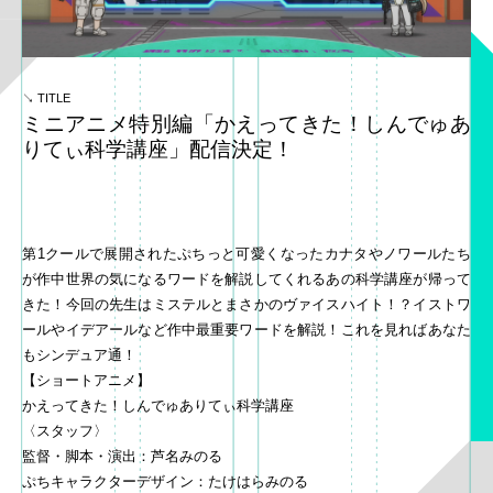
MECHANIC
KEYWORDS
↘ TITLE
MOVIE
ミニアニメ特別編「かえってきた！しんでゅあ
りてぃ科学講座」配信決定！
PRODUCTS
SPECIAL
第1クールで展開されたぷちっと可愛くなったカナタやノワールたち
が作中世界の気になるワードを解説してくれるあの科学講座が帰って
きた！今回の先生はミステルとまさかのヴァイスハイト！？イストワ
ールやイデアールなど作中最重要ワードを解説！これを見ればあなた
もシンデュア通！
【ショートアニメ】
かえってきた！しんでゅありてぃ科学講座
〈スタッフ〉
監督・脚本・演出：芦名みのる
ぷちキャラクターデザイン：たけはらみのる